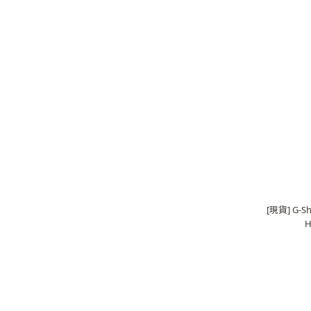
[現貨] G-Sh
H