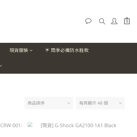
現貨服裝
☔ 雨季必備防水鞋款
商品排序
每頁顯示 48 個