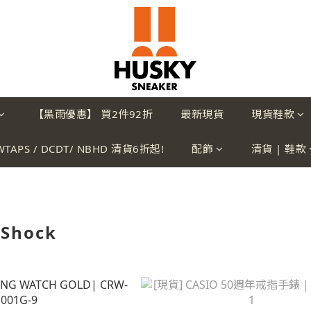
【黑雨優惠】 買2件92折
最新現貨
現貨鞋款
WTAPS / DCDT/ NBHD 清貨6折起!
配飾
清貨 | 鞋款
-Shock