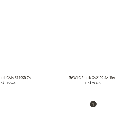
ock GMA-S110SR-7A
[現貨] G-Shock GA2100-4A "Re
K$1,199.00
HK$799.00
1