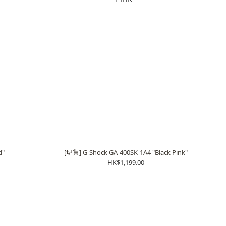
d"
[現貨] G-Shock GA-400SK-1A4 "Black Pink"
HK$1,199.00