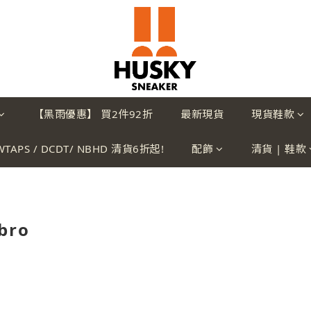
【黑雨優惠】 買2件92折
最新現貨
現貨鞋款
WTAPS / DCDT/ NBHD 清貨6折起!
配飾
清貨 | 鞋款
bro