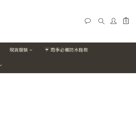
現貨服裝
☔ 雨季必備防水鞋款