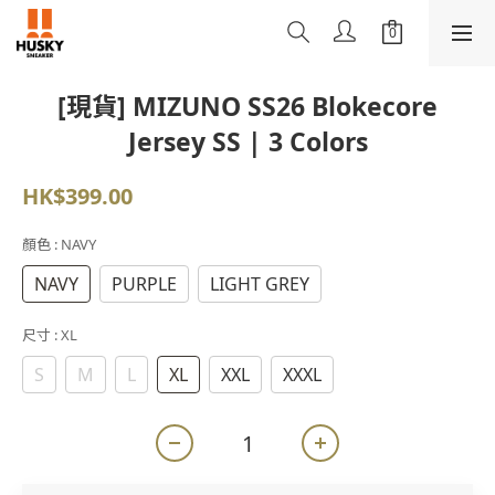
[現貨] MIZUNO SS26 Blokecore
Jersey SS | 3 Colors
HK$399.00
顏色
: NAVY
NAVY
PURPLE
LIGHT GREY
尺寸
: XL
S
M
L
XL
XXL
XXXL