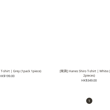
shirt | Grey (1pack 1piece)
[現貨] Hanes Shiro T-shirt | White 
2pieces)
HK$199.00
HK$349.00
1