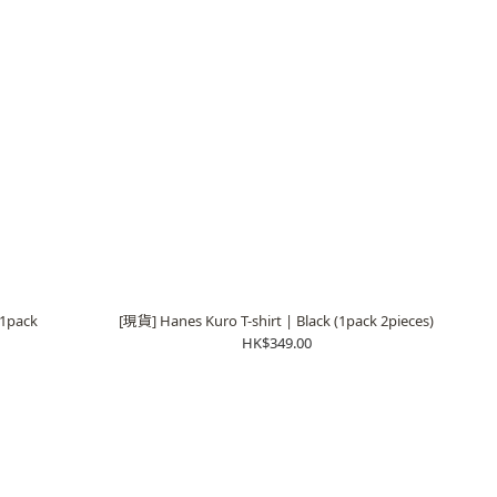
(1pack
[現貨] Hanes Kuro T-shirt | Black (1pack 2pieces)
HK$349.00