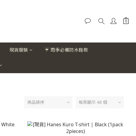
現貨服裝
☔ 雨季必備防水鞋款
商品排序
每頁顯示 48 個