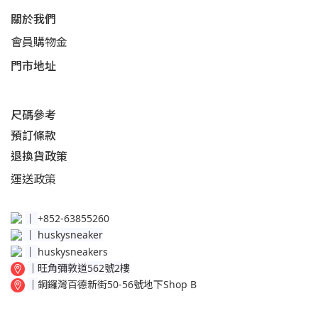
關於我們
會員購物金
門市地址
尺碼參考
預訂條款
退換貨政策​
運送
政策​
│
+852-63855260
│
huskysneaker
│
huskysneakers
│
旺角彌敦道562號2樓
│
銅鑼灣百德新街50-56號地下Shop B