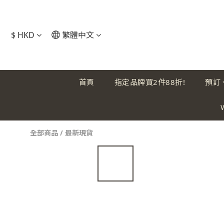
$
HKD
繁體中文
首頁
指定品牌買2件88折!
預訂
全部商品
/
最新現貨