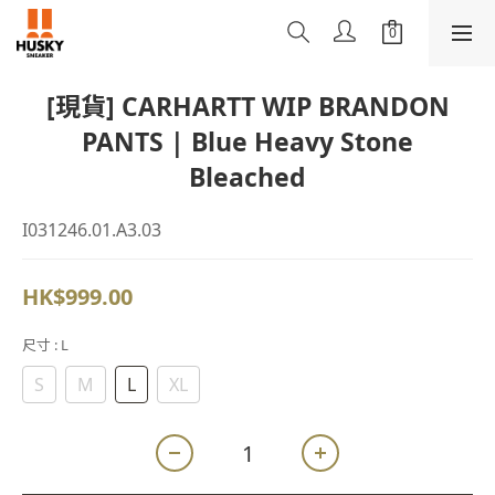
[現貨] CARHARTT WIP BRANDON
PANTS | Blue Heavy Stone
Bleached
I031246.01.A3.03
HK$999.00
尺寸
: L
S
M
L
XL