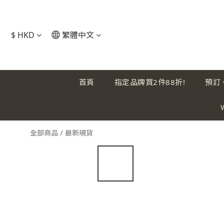
$
HKD
繁體中文
首頁
指定品牌買2件88折!
預訂
全部商品
/
最新現貨