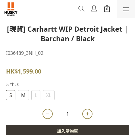
[現貨] Carhartt WIP Detroit Jacket |
Barchan / Black
I036489_3NH_02
HK$1,599.00
尺寸
: S
S
M
L
XL
加入購物車