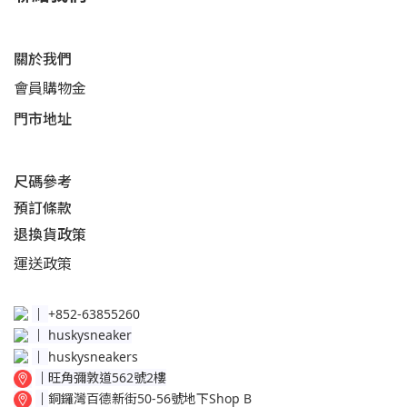
關於我們
會員購物金
門市地址
尺碼參考
預訂條款
退換貨政策​
運送
政策​
│
+852-63855260
│
huskysneaker
│
huskysneakers
│
旺角彌敦道562號2樓
│
銅鑼灣百德新街50-56號地下Shop B