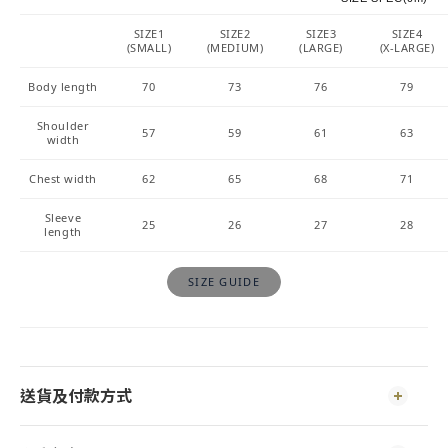
SIZE1
SIZE2
SIZE3
SIZE4
(SMALL)
(MEDIUM)
(LARGE)
(X-LARGE)
Body length
70
73
76
79
Shoulder
57
59
61
63
width
Chest width
62
65
68
71
Sleeve
25
26
27
28
length
SIZE GUIDE
送貨及付款方式