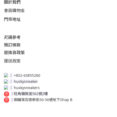
關於我們
會員購物金
門市地址
尺碼參考
預訂條款
退換貨政策​
運送
政策​
│
+852-63855260
│
huskysneaker
│
huskysneakers
│
旺角彌敦道562號2樓
│
銅鑼灣百德新街50-56號地下Shop B