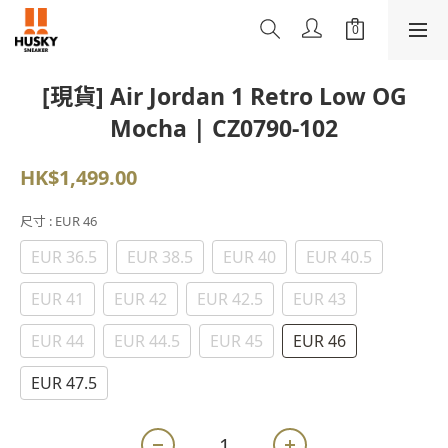
[現貨] Air Jordan 1 Retro Low OG
Mocha | CZ0790-102
HK$1,499.00
尺寸
: EUR 46
EUR 36.5
EUR 38.5
EUR 40
EUR 40.5
EUR 41
EUR 42
EUR 42.5
EUR 43
EUR 44
EUR 44.5
EUR 45
EUR 46
EUR 47.5