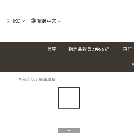
$
HKD
繁體中文
首頁
指定品牌買2件88折!
預訂
全部商品
/
最新現貨