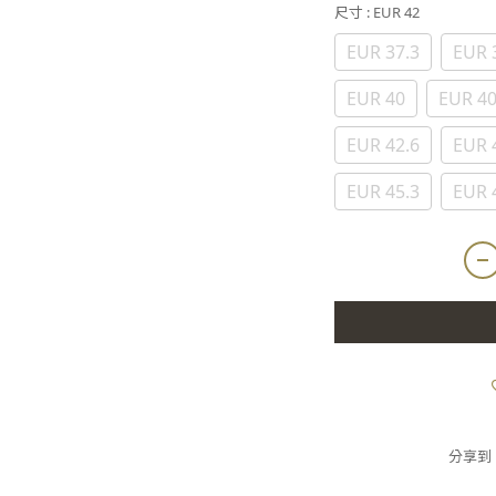
尺寸
: EUR 42
EUR 37.3
EUR 
EUR 40
EUR 40
EUR 42.6
EUR 
EUR 45.3
EUR 
分享到