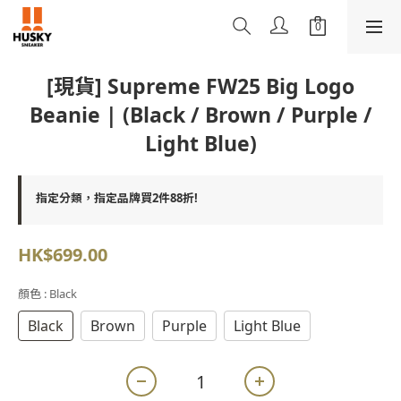
[現貨] Supreme FW25 Big Logo
Beanie | (Black / Brown / Purple /
Light Blue)
指定分類，指定品牌買2件88折!
HK$699.00
顏色
: Black
Black
Brown
Purple
Light Blue