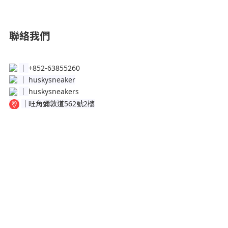
聯絡我們
│
+852-63855260
│
huskysneaker
│
huskysneakers
│
旺角彌敦道562號2樓
│
銅鑼灣百德新街50-56號地下Shop B