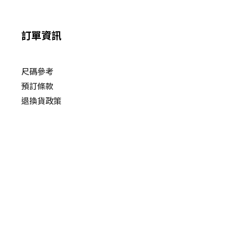
訂單資訊
尺碼參考
預訂條款
退換貨政策​
運送
政策​
條款及細則
| 2019 © HUSKY Sneaker and Streetwear
Powered by
SHOPLINE Payments