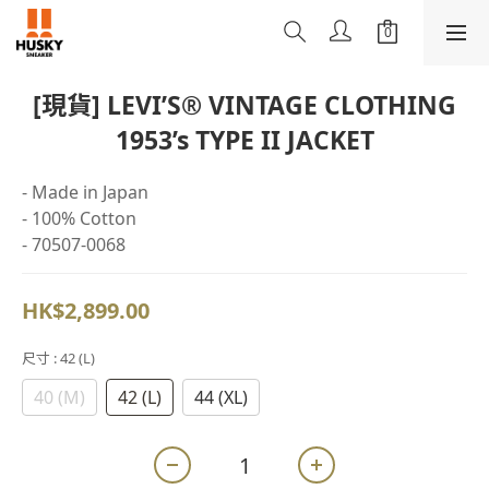
[現貨] LEVI’S® VINTAGE CLOTHING
1953’s TYPE II JACKET
- Made in Japan 
- 100% Cotton 
- 70507-0068
HK$2,899.00
尺寸
: 42 (L)
40 (M)
42 (L)
44 (XL)