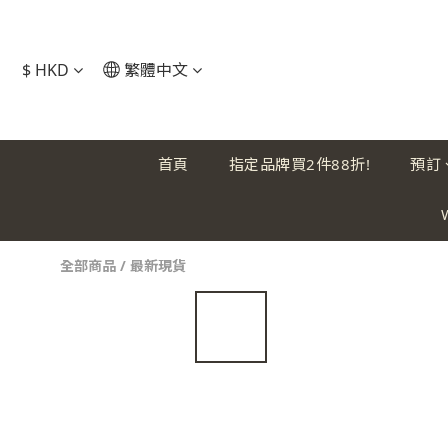
$
HKD
繁體中文
首頁
指定品牌買2件88折!
預訂
全部商品
/
最新現貨