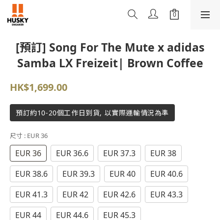
[預訂] Song For The Mute x adidas
Samba LX Freizeit| Brown Coffee
HK$1,699.00
預訂約10-20個工作日到貨, 以實際運輸情況為準
尺寸
: EUR 36
EUR 36
EUR 36.6
EUR 37.3
EUR 38
EUR 38.6
EUR 39.3
EUR 40
EUR 40.6
EUR 41.3
EUR 42
EUR 42.6
EUR 43.3
EUR 44
EUR 44.6
EUR 45.3