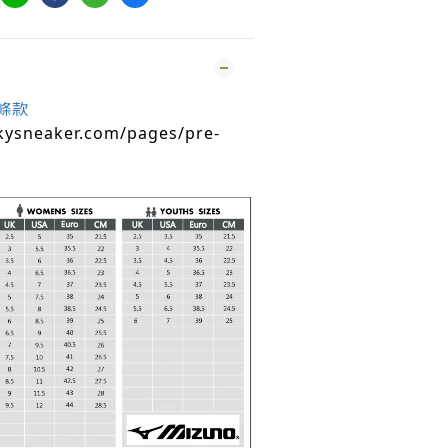
條款
kysneaker.com/pages/pre-