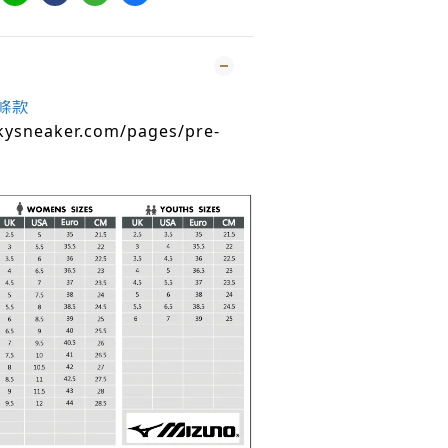
條款
kysneaker.com/pages/pre-