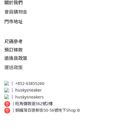
關於我們
會員購物金
門市地址
尺碼參考
預訂條款
退換貨政策​
運送
政策​
│
+852-63855260
│
huskysneaker
│
huskysneakers
│
旺角彌敦道562號2樓
│
銅鑼灣百德新街50-56號地下Shop B