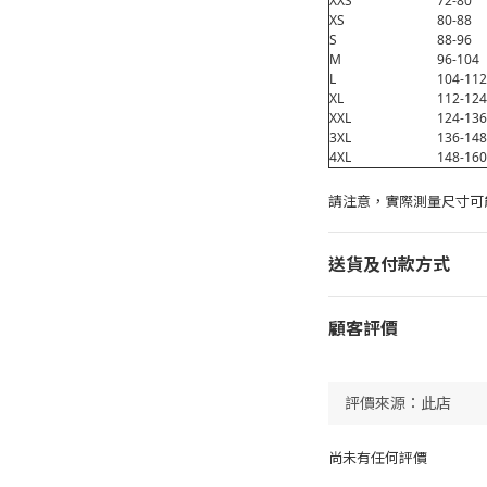
XXS
72-80
XS
80-88
S
88-96
M
96-104
L
104-112
XL
112-124
XXL
124-136
3XL
136-148
4XL
148-160
請注意，實際測量尺寸可
送貨及付款方式
顧客評價
尚未有任何評價