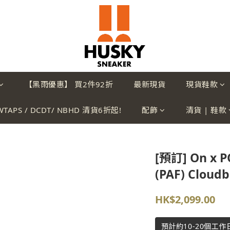
【黑雨優惠】 買2件92折
最新現貨
現貨鞋款
WTAPS / DCDT/ NBHD 清貨6折起!
配飾
清貨 | 鞋款
[預訂] On x 
(PAF) Cloud
HK$2,099.00
預計約10-20個工