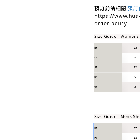
預訂前請細閱
預訂
https://www.hus
order-policy
Size Guide - Womens
BR
33
EU
36
JP
22
US
5
UK
3
Size Guide - Mens Sh
BR
37
EU
40