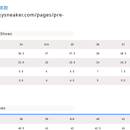
條款
kysneaker.com/pages/pre-
 Shoes
34
N/A
35
36
37
36.5
37
37.5
38
38.5
22.5
23
23.5
24
24.5
5.5
6
6.5
7
7.5
3.5
4
4.5
5
5.5
oes
38
39
N/A
40
41
40.5
41
42
42.5
43