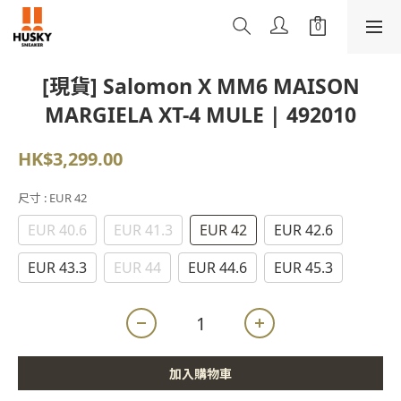
[現貨] Salomon X MM6 MAISON
MARGIELA XT-4 MULE | 492010
HK$3,299.00
尺寸
: EUR 42
EUR 40.6
EUR 41.3
EUR 42
EUR 42.6
EUR 43.3
EUR 44
EUR 44.6
EUR 45.3
加入購物車