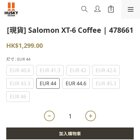
[現貨] Salomon XT-6 Coffee | 478661
HK$1,299.00
尺寸
: EUR 44
EUR 40.6
EUR 41.3
EUR 42
EUR 42.6
EUR 43.3
EUR 44
EUR 44.6
EUR 45.3
EUR 46
加入購物車