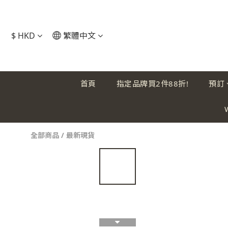
$
HKD
繁體中文
首頁
指定品牌買2件88折!
預訂
全部商品
/
最新現貨