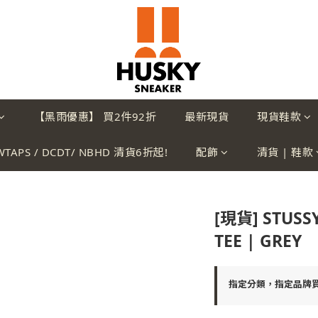
【黑雨優惠】 買2件92折
最新現貨
現貨鞋款
WTAPS / DCDT/ NBHD 清貨6折起!
配飾
清貨 | 鞋款
[現貨] STUSSY
TEE | GREY
指定分類，指定品牌買2