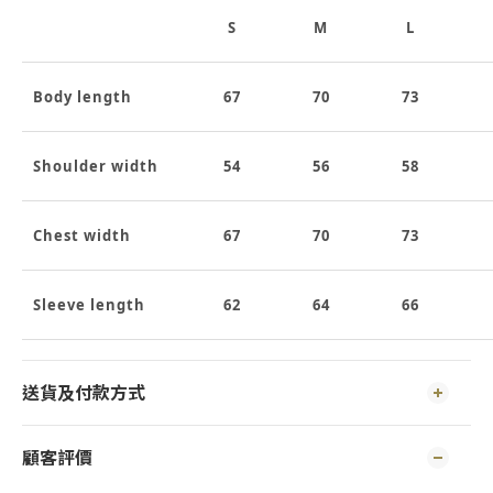
S
M
L
Body length
67
70
73
Shoulder width
54
56
58
Chest width
67
70
73
Sleeve length
62
64
66
送貨及付款方式
顧客評價