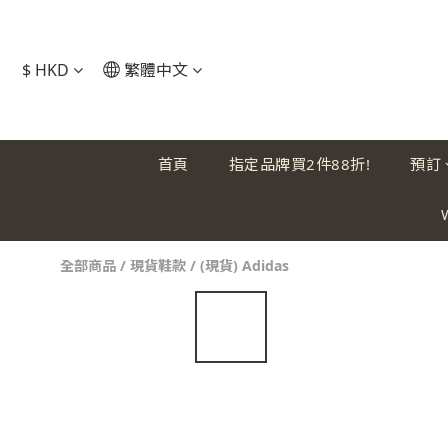
$
HKD
繁體中文
首頁
指定品牌買2件88折!
預訂
全部商品
/
現貨鞋款
/
(現貨) Adidas