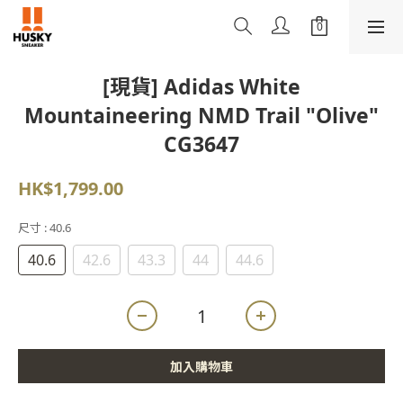
[現貨] Adidas White
Mountaineering NMD Trail "Olive"
CG3647
HK$1,799.00
尺寸
: 40.6
40.6
42.6
43.3
44
44.6
加入購物車