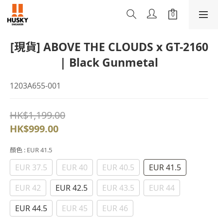
[現貨] ABOVE THE CLOUDS x GT-2160
| Black Gunmetal
1203A655-001
HK$1,199.00
HK$999.00
顏色
: EUR 41.5
EUR 37.5
EUR 40
EUR 40.5
EUR 41.5
EUR 42
EUR 42.5
EUR 43.5
EUR 44
EUR 44.5
EUR 45
EUR 46