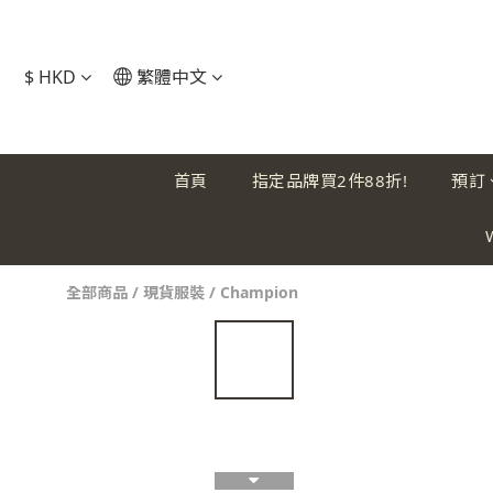
$
HKD
繁體中文
首頁
指定品牌買2件88折!
預訂
全部商品
/
現貨服裝
/
Champion