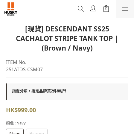
[現貨] DESCENDANT SS25
CACHALOT STRIPE TANK TOP |
(Brown / Navy)
ITEM No.
251ATDS-CSM07
指定分類，指定品牌買2件88折!
HK$999.00
顏色
: Navy
Navy
Brown