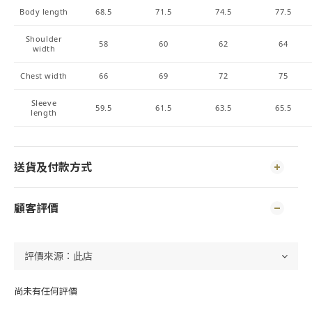
Body length
68.5
71.5
74.5
77.5
Shoulder
58
60
62
64
width
Chest width
66
69
72
75
Sleeve
59.5
61.5
63.5
65.5
length
送貨及付款方式
顧客評價
尚未有任何評價