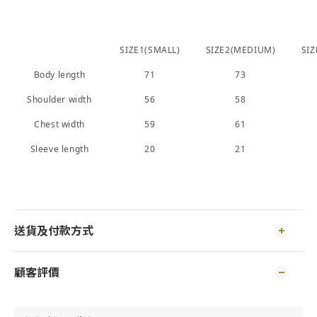
SIZE1(SMALL)
SIZE2(MEDIUM)
SIZ
Body length
71
73
Shoulder width
56
58
Chest width
59
61
Sleeve length
20
21
送貨及付款方式
顧客評價