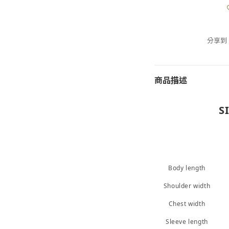
分享到
商品描述
S
Body length
Shoulder width
Chest width
Sleeve length