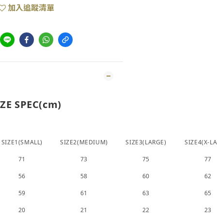
加入追蹤清單
IZE SPEC(cm)
SIZE1(SMALL)
SIZE2(MEDIUM)
SIZE3(LARGE)
SIZE4(X-L
71
73
75
77
56
58
60
62
59
61
63
65
20
21
22
23