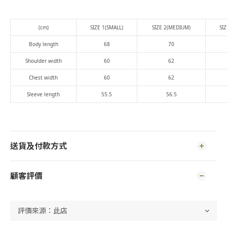
(cm)
SIZE 1(SMALL)
SIZE 2(MEDIUM)
SIZ
Body length
68
70
Shoulder width
60
62
Chest width
60
62
Sleeve length
55.5
56.5
送貨及付款方式
顧客評價