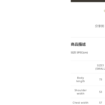
分享到
商品描述
SIZE SPEC(cm)
SIZE1
(SMALL
Body
73
length
Shoulder
53
width
Chest width
57