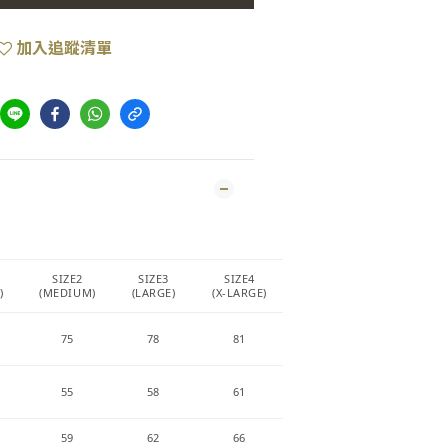
加入追蹤清單
SIZE2
SIZE3
SIZE4
)
(MEDIUM)
(LARGE)
(X-LARGE)
75
78
81
55
58
61
59
62
66