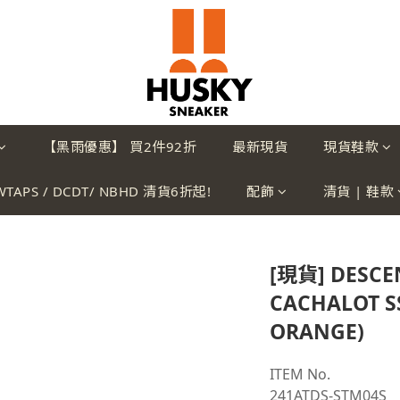
【黑雨優惠】 買2件92折
最新現貨
現貨鞋款
WTAPS / DCDT/ NBHD 清貨6折起!
配飾
清貨 | 鞋款
[現貨] DESCE
CACHALOT SS
ORANGE)
ITEM No.
241ATDS-STM04S