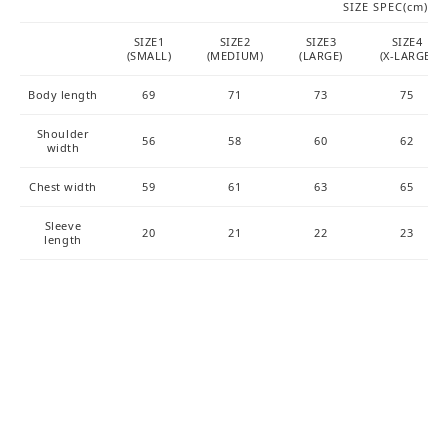
SIZE SPEC(cm)
SIZE1
SIZE2
SIZE3
SIZE4
(SMALL)
(MEDIUM)
(LARGE)
(X-LARGE)
Body length
69
71
73
75
Shoulder
56
58
60
62
width
Chest width
59
61
63
65
Sleeve
20
21
22
23
length