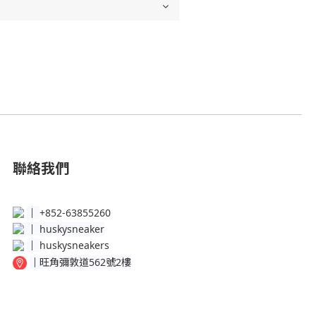
聯絡我們
│
+852-63855260
│
huskysneaker
│
huskysneakers
│
旺角彌敦道562號2樓
│
銅鑼灣百德新街50-56號地下Shop B