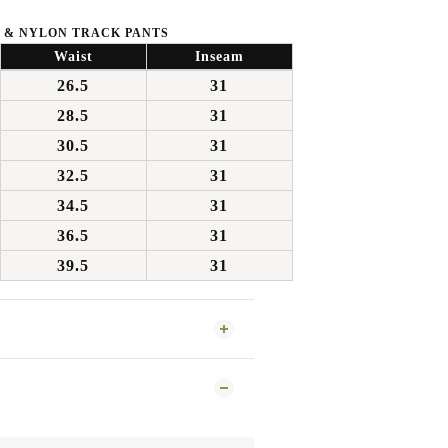
 & NYLON TRACK PANTS
Waist
Inseam
26.5
31
28.5
31
30.5
31
32.5
31
34.5
31
36.5
31
39.5
31