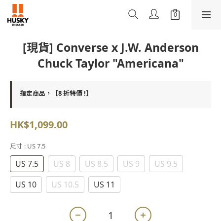
[現貨] Converse x J.W. Anderson
Chuck Taylor "Americana"
指定商品，【8 折特價 !】
HK$1,099.00
尺寸
: US 7.5
US 7.5
US 8
US 8.5
US 9
US 9.5
US 10
US 10.5
US 11