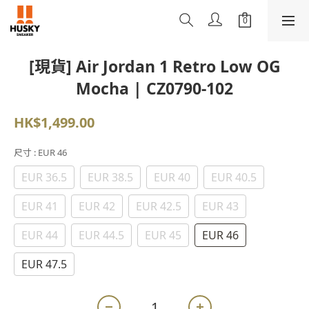
[現貨] Air Jordan 1 Retro Low OG
Mocha | CZ0790-102
HK$1,499.00
尺寸
: EUR 46
EUR 36.5
EUR 38.5
EUR 40
EUR 40.5
EUR 41
EUR 42
EUR 42.5
EUR 43
EUR 44
EUR 44.5
EUR 45
EUR 46
EUR 47.5