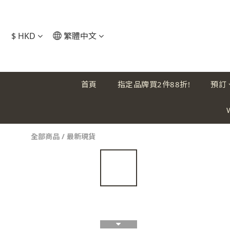
$
HKD
繁體中文
首頁
指定品牌買2件88折!
預訂
全部商品
/
最新現貨