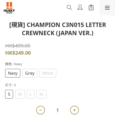
[現貨] CHAMPION C3N015 LETTER
CREWNECK (JAPAN VER.)
HK$499.00
HK$249.00
顏色
: Navy
Navy
Grey
White
尺寸
: S
S
M
L
XL