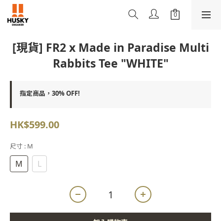
[現貨] FR2 x Made in Paradise Multi
Rabbits Tee "WHITE"
指定商品，30% OFF!
HK$599.00
尺寸
: M
M
L