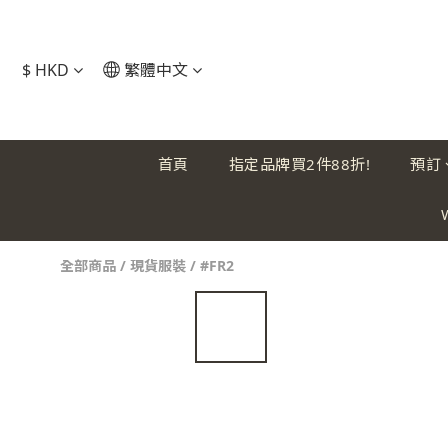
$
HKD
繁體中文
首頁
指定品牌買2件88折!
預訂
全部商品
/
現貨服裝
/
#FR2