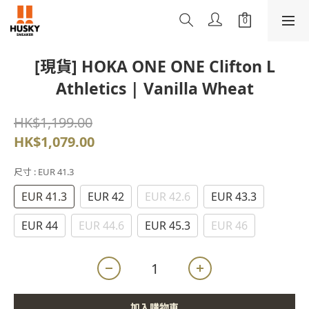
[現貨] HOKA ONE ONE Clifton L
Athletics | Vanilla Wheat
HK$1,199.00
HK$1,079.00
尺寸
: EUR 41.3
EUR 41.3
EUR 42
EUR 42.6
EUR 43.3
EUR 44
EUR 44.6
EUR 45.3
EUR 46
加入購物車