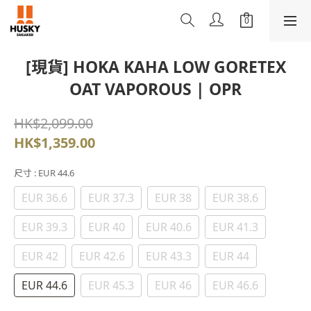
[現貨] HOKA KAHA LOW GORETEX
OAT VAPOROUS | OPR
HK$2,099.00
HK$1,359.00
尺寸
: EUR 44.6
EUR 36.6
EUR 37.3
EUR 38
EUR 38.6
EUR 39.3
EUR 40
EUR 40.6
EUR 41.3
EUR 42
EUR 42.6
EUR 43.3
EUR 44
EUR 44.6
EUR 45.3
EUR 46
EUR 46.6