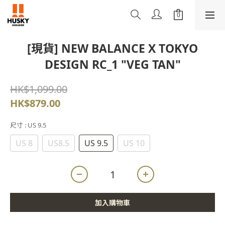
[現貨] NEW BALANCE X TOKYO
DESIGN RC_1 "VEG TAN"
HK$1,099.00
HK$879.00
尺寸
: US 9.5
US 8
US8.5
US 9.5
US 10
加入購物車