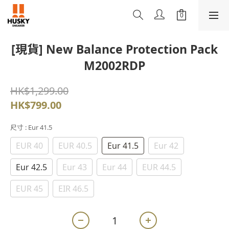
[現貨] New Balance Protection Pack
M2002RDP
HK$1,299.00
HK$799.00
尺寸
: Eur 41.5
EUR 40
EUR 40.5
Eur 41.5
Eur 42
Eur 42.5
Eur 43
Eur 44
EUR 44.5
EUR 45
EIR 46.5